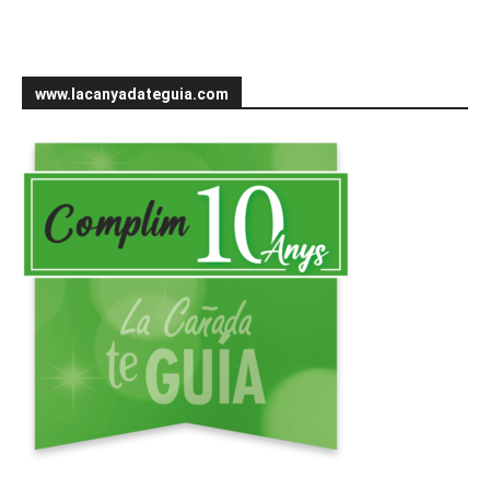
www.lacanyadateguia.com