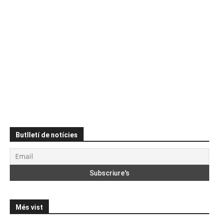
Butlletí de notícies
Més vist