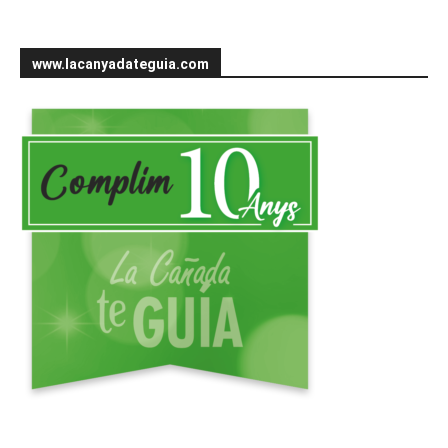
www.lacanyadateguia.com