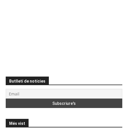
Butlletí de notícies
Més vist