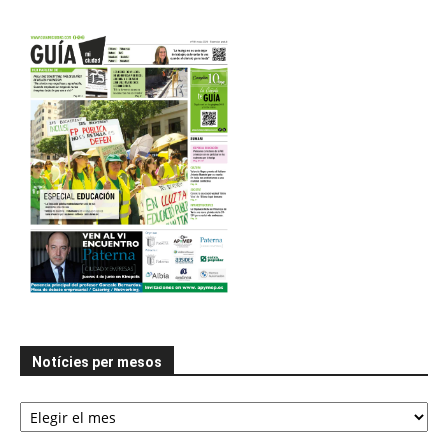
Notícies per mesos
Notícies
per
mesos