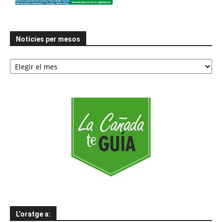
Notícies per mesos
Notícies
per
mesos
L’oratge a: