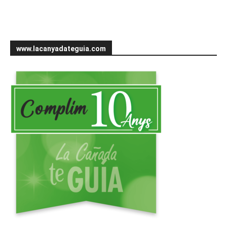
www.lacanyadateguia.com