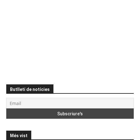
Butlletí de notícies
Més vist