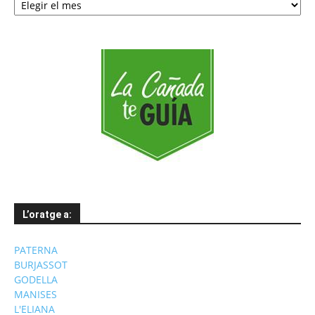
per
mesos
L’oratge a:
PATERNA
BURJASSOT
GODELLA
MANISES
L'ELIANA