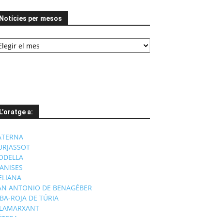
Notícies per mesos
tícies
er
esos
L’oratge a:
ATERNA
URJASSOT
ODELLA
ANISES
'ELIANA
AN ANTONIO DE BENAGÉBER
IBA-ROJA DE TÚRIA
ILAMARXANT