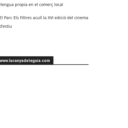
llengua propia en el comerç local
El Parc Els Filtres acull la XVI edició del cinema
d’estiu
www.lacanyadateguia.com