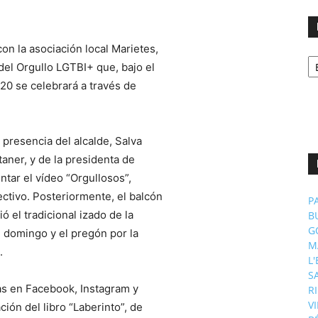
on la asociación local Marietes,
No
del Orgullo LGTBI+ que, bajo el
p
m
020 se celebrará a través de
 presencia del alcalde, Salva
aner, y de la presidenta de
ntar el vídeo “Orgullosos”,
ectivo. Posteriormente, el balcón
P
 el tradicional izado de la
B
G
e domingo y el pregón por la
M
a.
L
S
as en Facebook, Instagram y
R
V
ión del libro “Laberinto”, de