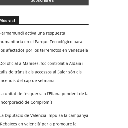
Més vist
Farmamundi activa una respuesta
humanitaria en el Parque Tecnológico para
los afectados por los terremotos en Venezuela
Dol oficial a Manises, foc controlat a Aldaia i
talls de trànsit als accessos al Saler són els
incendis del cap de setmana
La unitat de l’esquerra a l’Eliana pendent de la
incorporació de Compromís
La Diputació de València impulsa la campanya
‘Rebaixes en valencià’ per a promoure la