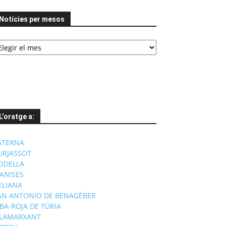
Notícies per mesos
tícies
er
esos
L’oratge a:
ATERNA
URJASSOT
ODELLA
ANISES
'ELIANA
AN ANTONIO DE BENAGÉBER
IBA-ROJA DE TÚRIA
ILAMARXANT