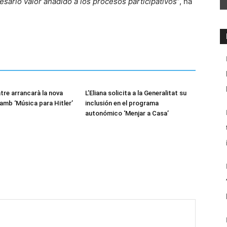
sario valor añadido a los procesos participativos
”, ha
tre arrancarà la nova
L’Eliana solicita a la Generalitat su
mb ‘Música para Hitler’
inclusión en el programa
autonómico ‘Menjar a Casa’