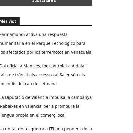
Més vist
Farmamundi activa una respuesta
humanitaria en el Parque Tecnológico para
los afectados por los terremotos en Venezuela
Dol oficial a Manises, foc controlat a Aldaia i
talls de trànsit als accessos al Saler són els
incendis del cap de setmana
La Diputació de València impulsa la campanya
‘Rebaixes en valencià’ per a promoure la
llengua propia en el comerç local
La unitat de l’esquerra a l’Eliana pendent de la