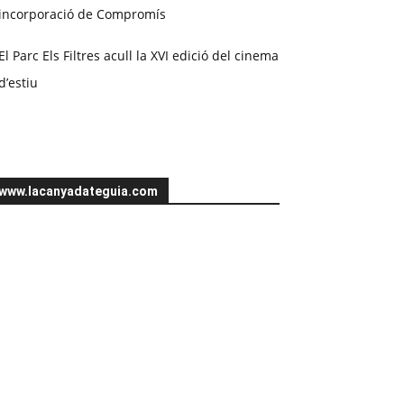
incorporació de Compromís
El Parc Els Filtres acull la XVI edició del cinema
d’estiu
www.lacanyadateguia.com