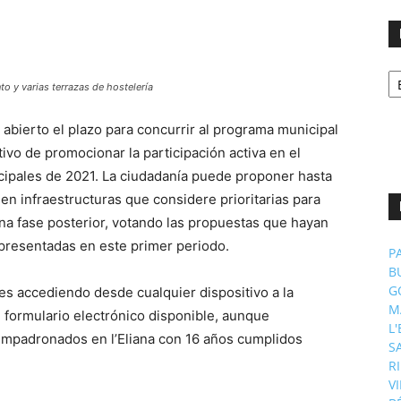
No
p
to y varias terrazas de hostelería
m
 abierto el plazo para concurrir al programa municipal
ivo de promocionar la participación activa en el
cipales de 2021. La ciudadanía puede proponer hasta
en infraestructuras que considere prioritarias para
 una fase posterior, votando las propuestas que hayan
 presentadas en este primer periodo.
P
B
G
es accediendo desde cualquier dispositivo a la
M
 formulario electrónico disponible, aunque
L
empadronados en l’Eliana con 16 años cumplidos
S
R
V