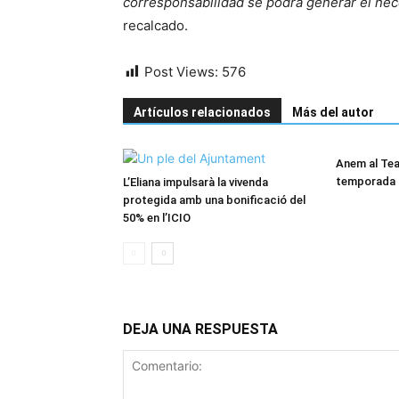
corresponsabilidad se podrá generar el nece
recalcado.
Post Views:
576
Artículos relacionados
Más del autor
Anem al Tea
temporada a
L’Eliana impulsarà la vivenda
protegida amb una bonificació del
50% en l’ICIO
DEJA UNA RESPUESTA