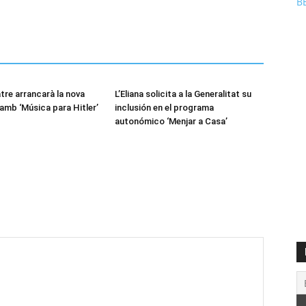
B
tre arrancarà la nova
L’Eliana solicita a la Generalitat su
mb ‘Música para Hitler’
inclusión en el programa
autonómico ‘Menjar a Casa’