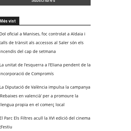
Més vist
Dol oficial a Manises, foc controlat a Aldaia i
talls de trànsit als accessos al Saler són els
incendis del cap de setmana
La unitat de l’esquerra a l’Eliana pendent de la
incorporació de Compromís
La Diputació de València impulsa la campanya
‘Rebaixes en valencià’ per a promoure la
llengua propia en el comerç local
El Parc Els Filtres acull la XVI edició del cinema
d’estiu