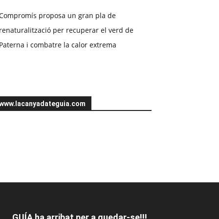
Compromís proposa un gran pla de
renaturalització per recuperar el verd de
Paterna i combatre la calor extrema
www.lacanyadateguia.com
GUÍA ha arribat per a quedar-se!!!