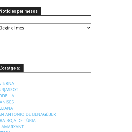
Notícies per mesos
tícies
er
esos
L’oratge a:
ATERNA
URJASSOT
ODELLA
ANISES
'ELIANA
AN ANTONIO DE BENAGÉBER
IBA-ROJA DE TÚRIA
ILAMARXANT