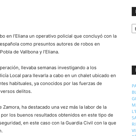
No
p
m
o en l’Eliana un operativo policial que concluyó con la
 española como presuntos autores de robos en
obla de Vallbona y l’Eliana.
 operación, llevaba semanas investigando a los
licía Local para llevarla a cabo en un chalet ubicado en
ntes habituales, ya conocidos por las fuerzas de
P
versos delitos.
B
G
M
e Zamora, ha destacado una vez más la labor de la
L
n por los buenos resultados obtenidos en este tipo de
S
eguridad, en este caso con la Guardia Civil con la que
R
V
n.