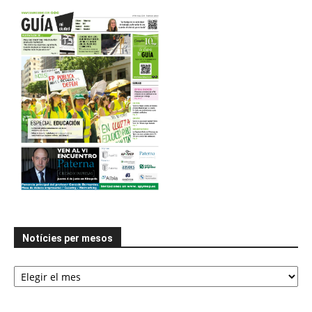
Notícies per mesos
Notícies
per
mesos