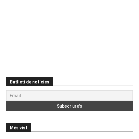
Butlletí de notícies
Més vist