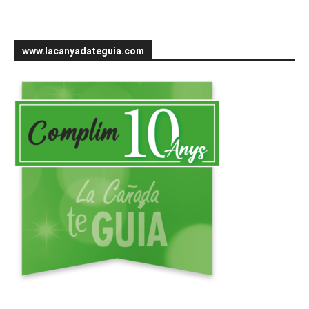
www.lacanyadateguia.com