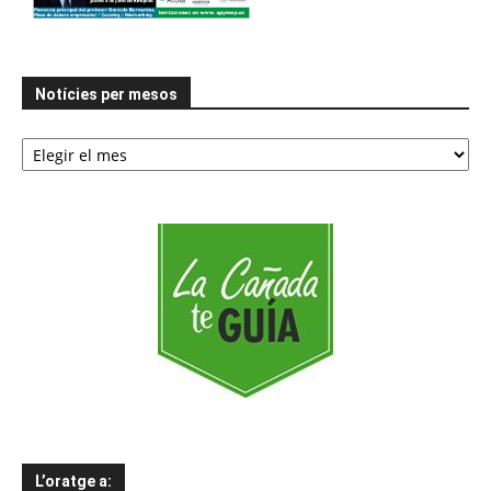
Notícies per mesos
Notícies
per
mesos
L’oratge a: