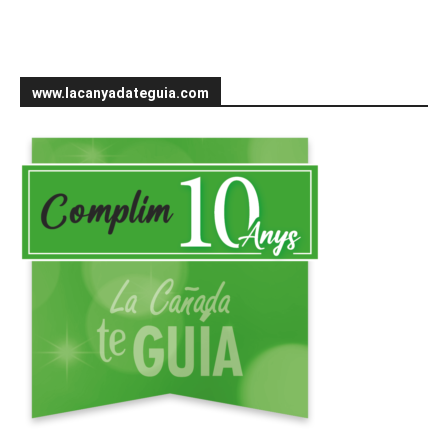
www.lacanyadateguia.com