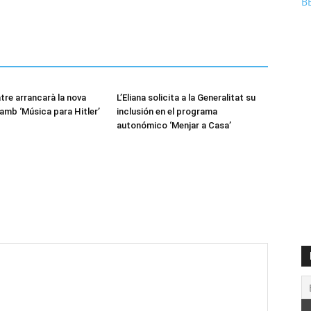
B
tre arrancarà la nova
L’Eliana solicita a la Generalitat su
mb ‘Música para Hitler’
inclusión en el programa
autonómico ‘Menjar a Casa’