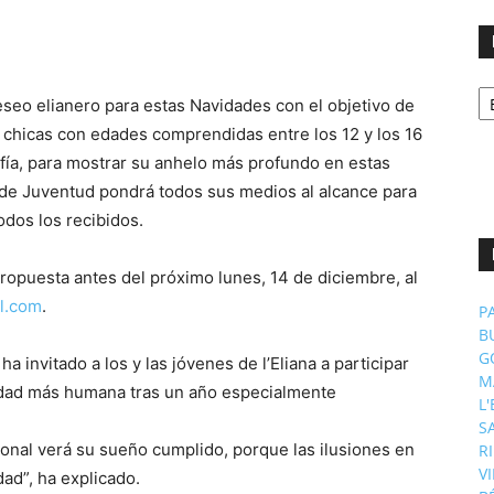
No
eseo elianero para estas Navidades con el objetivo de
p
m
 y chicas con edades comprendidas entre los 12 y los 16
rafía, para mostrar su anhelo más profundo en estas
ea de Juventud pondrá todos sus medios al alcance para
odos los recibidos.
propuesta antes del próximo lunes, 14 de diciembre, al
l.com
.
P
B
G
 invitado a los y las jóvenes de l’Eliana a participar
M
vidad más humana tras un año especialmente
L
S
ional verá su sueño cumplido, porque las ilusiones en
R
V
ad”, ha explicado.