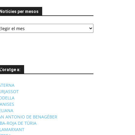
Notícies per mesos
tícies
er
esos
L’oratge a:
ATERNA
URJASSOT
ODELLA
ANISES
'ELIANA
AN ANTONIO DE BENAGÉBER
IBA-ROJA DE TÚRIA
ILAMARXANT