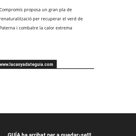
Compromís proposa un gran pla de
renaturalització per recuperar el verd de
Paterna i combatre la calor extrema
www.lacanyadateguia.com
GUÍA ha arribat per a quedar-se!!!