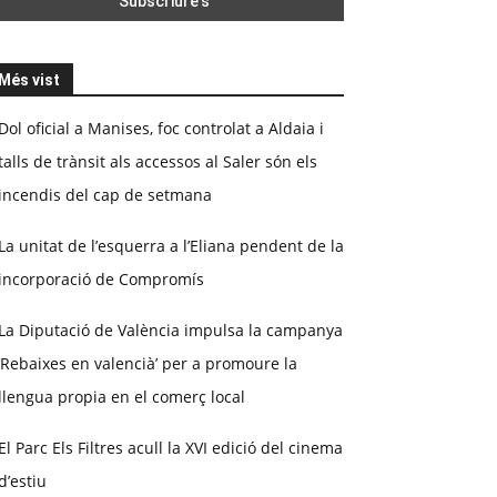
Més vist
Dol oficial a Manises, foc controlat a Aldaia i
talls de trànsit als accessos al Saler són els
incendis del cap de setmana
La unitat de l’esquerra a l’Eliana pendent de la
incorporació de Compromís
La Diputació de València impulsa la campanya
‘Rebaixes en valencià’ per a promoure la
llengua propia en el comerç local
El Parc Els Filtres acull la XVI edició del cinema
d’estiu