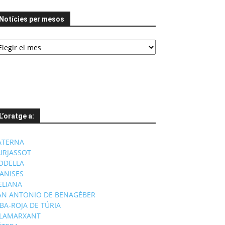
Notícies per mesos
tícies
er
esos
L’oratge a:
ATERNA
URJASSOT
ODELLA
ANISES
'ELIANA
AN ANTONIO DE BENAGÉBER
IBA-ROJA DE TÚRIA
ILAMARXANT