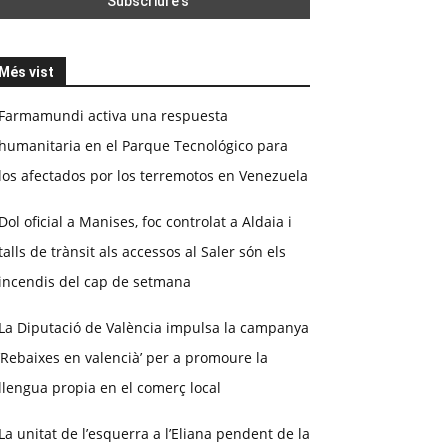
Més vist
Farmamundi activa una respuesta
humanitaria en el Parque Tecnológico para
los afectados por los terremotos en Venezuela
Dol oficial a Manises, foc controlat a Aldaia i
talls de trànsit als accessos al Saler són els
incendis del cap de setmana
La Diputació de València impulsa la campanya
‘Rebaixes en valencià’ per a promoure la
llengua propia en el comerç local
La unitat de l’esquerra a l’Eliana pendent de la