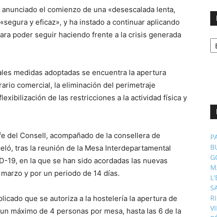
ha anunciado el comienzo de una «desescalada lenta,
segura y eficaz», y ha instado a continuar aplicando
ra poder seguir haciendo frente a la crisis generada
No
p
m
pales medidas adoptadas se encuentra la apertura
orario comercial, la eliminación del perimetraje
exibilización de las restricciones a la actividad física y
fe del Consell, acompañado de la consellera de
P
B
eló, tras la reunión de la Mesa Interdepartamental
G
D-19, en la que se han sido acordadas las nuevas
M
 marzo y por un periodo de 14 días.
L
S
R
licado que se autoriza a la hostelería la apertura de
V
y un máximo de 4 personas por mesa, hasta las 6 de la