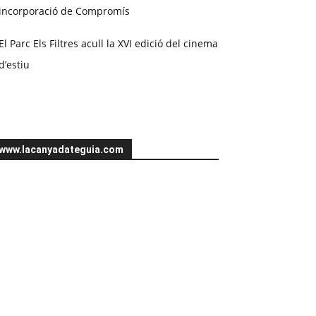
incorporació de Compromís
El Parc Els Filtres acull la XVI edició del cinema
d’estiu
www.lacanyadateguia.com