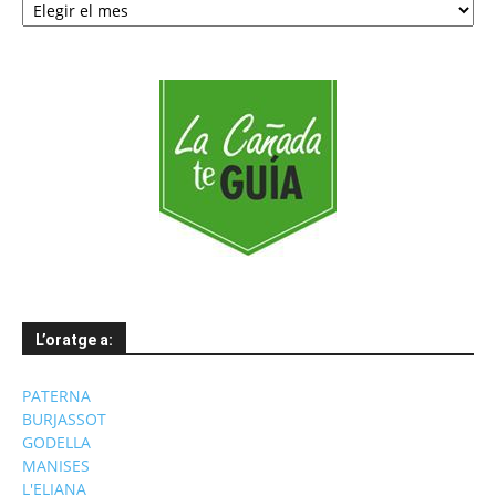
per
mesos
L’oratge a:
PATERNA
BURJASSOT
GODELLA
MANISES
L'ELIANA