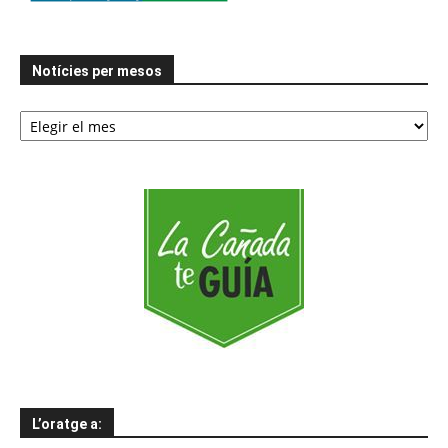
Notícies per mesos
Notícies
per
mesos
L’oratge a: