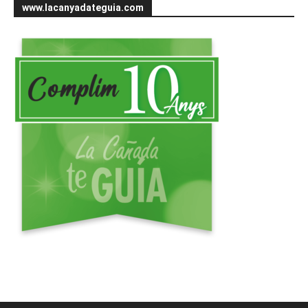
www.lacanyadateguia.com