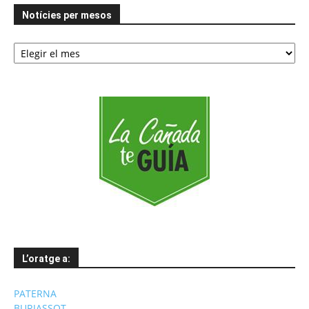
Notícies per mesos
Notícies
per
mesos
L’oratge a:
PATERNA
BURJASSOT