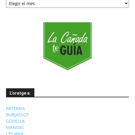
per
mesos
L’oratge a:
PATERNA
BURJASSOT
GODELLA
MANISES
L'ELIANA