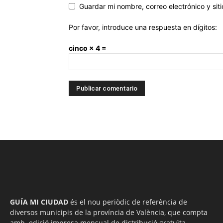
Guardar mi nombre, correo electrónico y si
Por favor, introduce una respuesta en dígitos:
cinco × 4 =
GUÍA MI CIUDAD
és el nou periòdic de referència de
diversos municipis de la província de València, que compta
amb edició impresa mensual de distribució gratuïta.