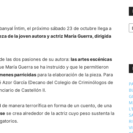
No
banyal Íntim, el próximo sábado 23 de octubre llega a
p
m
eza de la joven autora y actriz María Guerra, dirigida
 de las dos pasiones de su autora:
las artes escénicas
ue María Guerra se ha instruido y que le permitieron
menes parricidas
para la elaboración de la pieza. Para
sé Azor García (Decano del Colegio de Criminólogos de
P
ciario de Castellón II.
B
G
M
d de manera terrorífica en forma de un cuento, de una
L
nse
se crea alrededor de la actriz cuyo peso sustenta la
S
ogatorios.
R
V