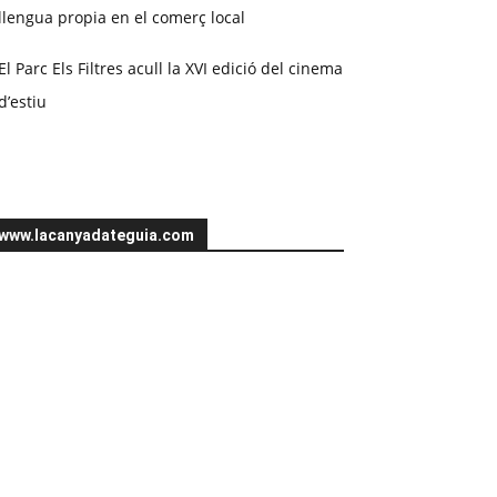
llengua propia en el comerç local
El Parc Els Filtres acull la XVI edició del cinema
d’estiu
www.lacanyadateguia.com