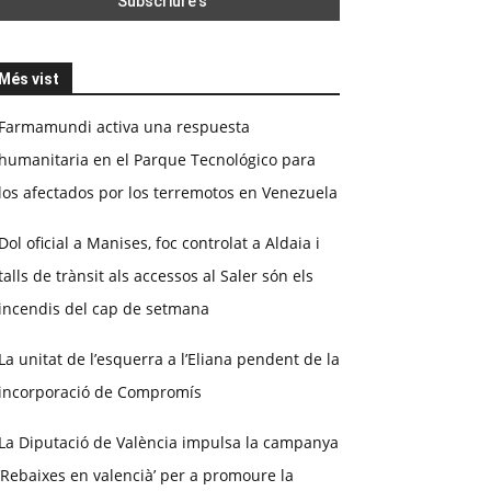
Més vist
Farmamundi activa una respuesta
humanitaria en el Parque Tecnológico para
los afectados por los terremotos en Venezuela
Dol oficial a Manises, foc controlat a Aldaia i
talls de trànsit als accessos al Saler són els
incendis del cap de setmana
La unitat de l’esquerra a l’Eliana pendent de la
incorporació de Compromís
La Diputació de València impulsa la campanya
‘Rebaixes en valencià’ per a promoure la