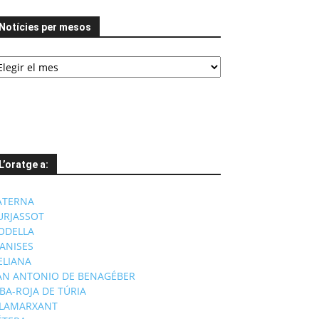
Notícies per mesos
tícies
er
esos
L’oratge a:
ATERNA
URJASSOT
ODELLA
ANISES
'ELIANA
AN ANTONIO DE BENAGÉBER
IBA-ROJA DE TÚRIA
ILAMARXANT