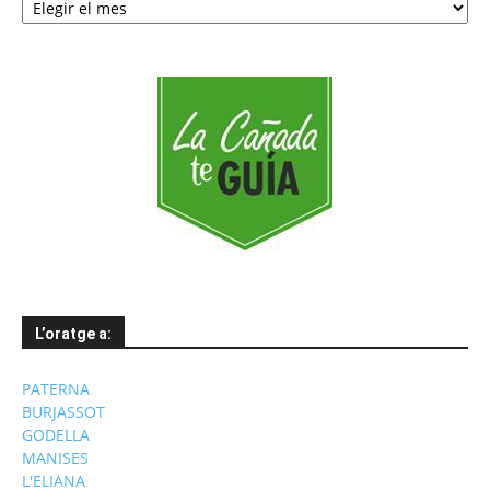
per
mesos
L’oratge a:
PATERNA
BURJASSOT
GODELLA
MANISES
L'ELIANA