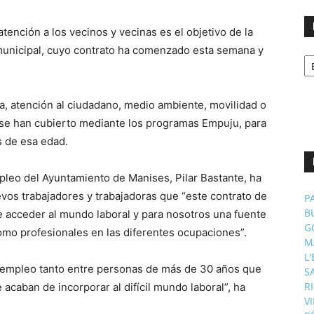
atención a los vecinos y vecinas es el objetivo de la
a municipal, cuyo contrato ha comenzado esta semana y
No
p
m
sa, atención al ciudadano, medio ambiente, movilidad o
se han cubierto mediante los programas Empuju, para
 de esa edad.
leo del Ayuntamiento de Manises, Pilar Bastante, ha
vos trabajadores y trabajadoras que “este contrato de
P
B
e acceder al mundo laboral y para nosotros una fuente
G
omo profesionales en las diferentes ocupaciones”.
M
L
 empleo tanto entre personas de más de 30 años que
S
R
acaban de incorporar al difícil mundo laboral”, ha
V