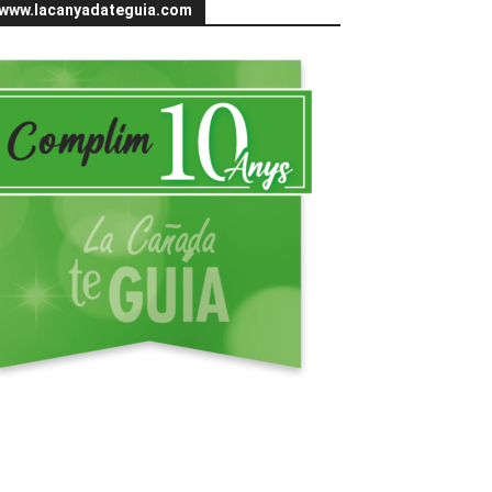
www.lacanyadateguia.com