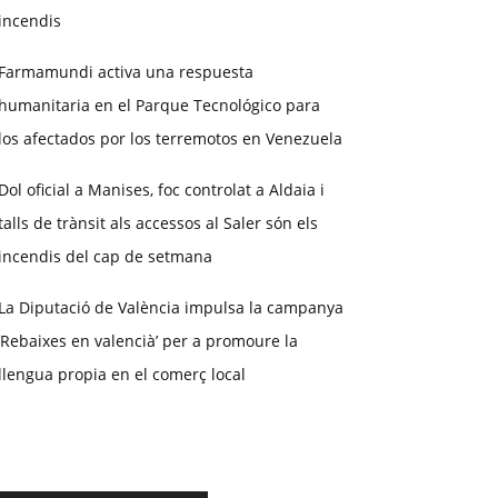
incendis
Farmamundi activa una respuesta
humanitaria en el Parque Tecnológico para
los afectados por los terremotos en Venezuela
Dol oficial a Manises, foc controlat a Aldaia i
talls de trànsit als accessos al Saler són els
incendis del cap de setmana
La Diputació de València impulsa la campanya
‘Rebaixes en valencià’ per a promoure la
llengua propia en el comerç local