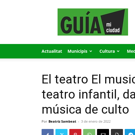
GUÍA
MI
CIUDAD
Actualitat
Municipis
Cultura
Med
El teatro El musi
teatro infantil, 
música de culto
Por
Beatriz Sambeat
-
3 de enero de 2022