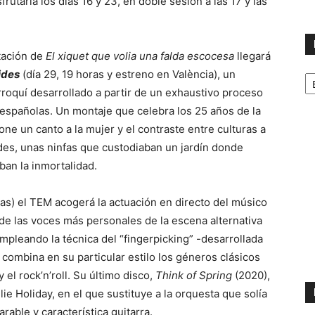
rutarla los días 16 y 23, en doble sesión a las 17 y las
tación de
El xiquet que volia una falda escocesa
llegará
No
ides
(día 29, 19 horas y estreno en València), un
p
oquí desarrollado a partir de un exhaustivo proceso
m
españolas. Un montaje que celebra los 25 años de la
ne un canto a la mujer y el contraste entre culturas a
rides, unas ninfas que custodiaban un jardín donde
an la inmortalidad.
as) el TEM acogerá la actuación en directo del músico
de las voces más personales de la escena alternativa
empleando la técnica del “fingerpicking” -desarrollada
 combina en su particular estilo los géneros clásicos
el rock’n’roll. Su último disco,
Think of Spring
(2020),
lie Holiday, en el que sustituye a la orquesta que solía
rable y característica guitarra.