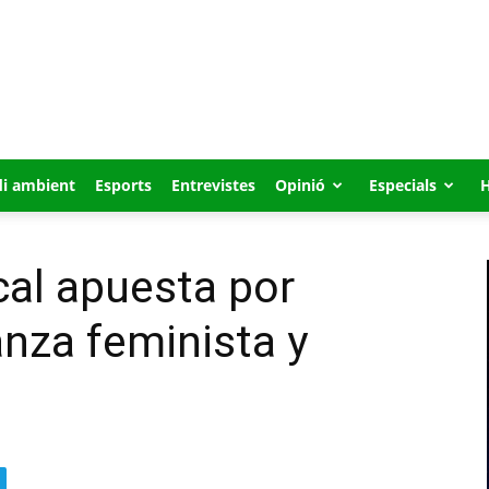
i ambient
Esports
Entrevistes
Opinió
Especials
cal apuesta por
danza feminista y