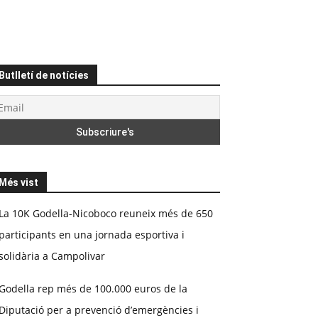
Butlletí de notícies
Més vist
La 10K Godella-Nicoboco reuneix més de 650
participants en una jornada esportiva i
solidària a Campolivar
Godella rep més de 100.000 euros de la
Diputació per a prevenció d’emergències i