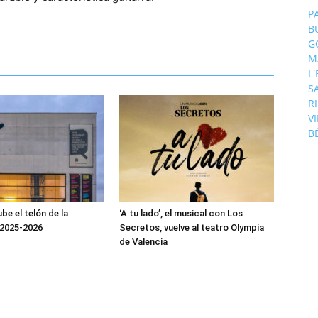
P
B
G
M
L
S
R
V
B
be el telón de la
‘A tu lado’, el musical con Los
2025-2026
Secretos, vuelve al teatro Olympia
de Valencia