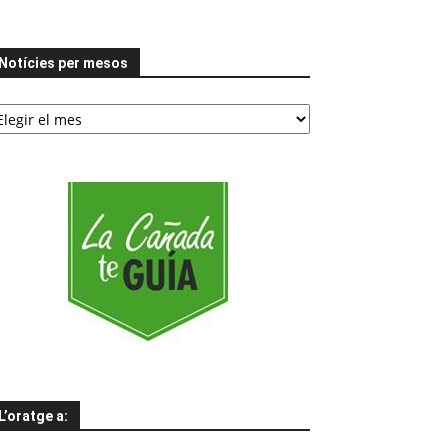
Notícies per mesos
tícies
er
esos
L’oratge a: