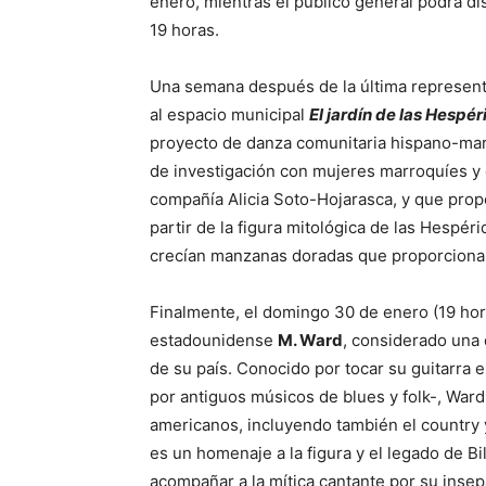
enero, mientras el público general podrá disf
19 horas.
Una semana después de la última represen
al espacio municipal
El jardín de las Hespér
proyecto de danza comunitaria hispano-marr
de investigación con mujeres marroquíes y 
compañía Alicia Soto-Hojarasca, y que propo
partir de la figura mitológica de las Hespé
crecían manzanas doradas que proporcionab
Finalmente, el domingo 30 de enero (19 hor
estadounidense
M. Ward
, considerado una 
de su país. Conocido por tocar su guitarra 
por antiguos músicos de blues y folk-, Ward
americanos, incluyendo también el country y 
es un homenaje a la figura y el legado de Bil
acompañar a la mítica cantante por su insepa