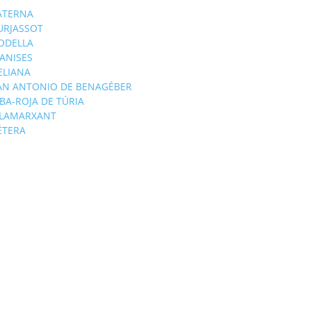
ATERNA
URJASSOT
ODELLA
ANISES
'ELIANA
AN ANTONIO DE BENAGÉBER
IBA-ROJA DE TÚRIA
ILAMARXANT
ÉTERA