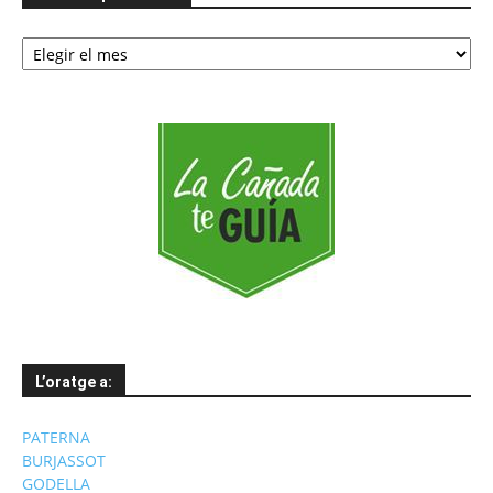
Notícies
per
mesos
L’oratge a:
PATERNA
BURJASSOT
GODELLA