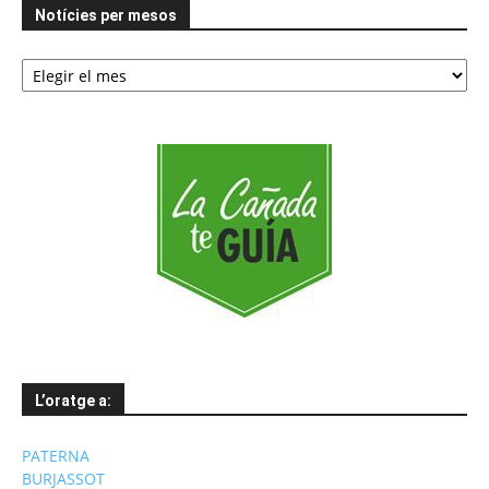
Notícies per mesos
Notícies
per
mesos
L’oratge a:
PATERNA
BURJASSOT