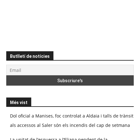
Butlletí de notícies
Més vist
Dol oficial a Manises, foc controlat a Aldaia i talls de trànsit
als accessos al Saler són els incendis del cap de setmana
La unitat de l’esquerra a l’Eliana pendent de la