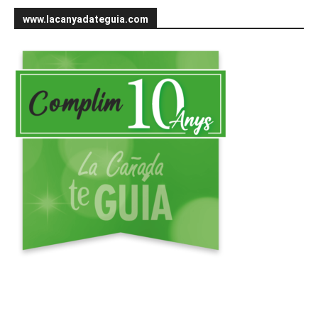
www.lacanyadateguia.com