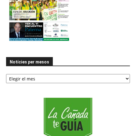
Notícies per mesos
Notícies
per
mesos