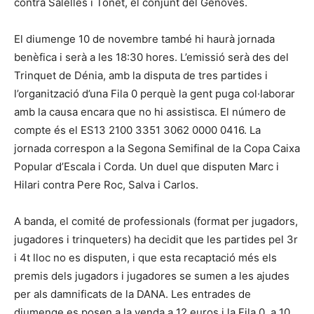
contra Salelles i Tonet, el conjunt del Genovés.
El diumenge 10 de novembre també hi haurà jornada
benèfica i serà a les 18:30 hores. L’emissió serà des del
Trinquet de Dénia, amb la disputa de tres partides i
l’organització d’una Fila 0 perquè la gent puga col·laborar
amb la causa encara que no hi assistisca. El número de
compte és el ES13 2100 3351 3062 0000 0416. La
jornada correspon a la Segona Semifinal de la Copa Caixa
Popular d’Escala i Corda. Un duel que disputen Marc i
Hilari contra Pere Roc, Salva i Carlos.
A banda, el comité de professionals (format per jugadors,
jugadores i trinqueters) ha decidit que les partides pel 3r
i 4t lloc no es disputen, i que esta recaptació més els
premis dels jugadors i jugadores se sumen a les ajudes
per als damnificats de la DANA. Les entrades de
diumenge es posen a la venda a 12 euros i la Fila 0, a 10