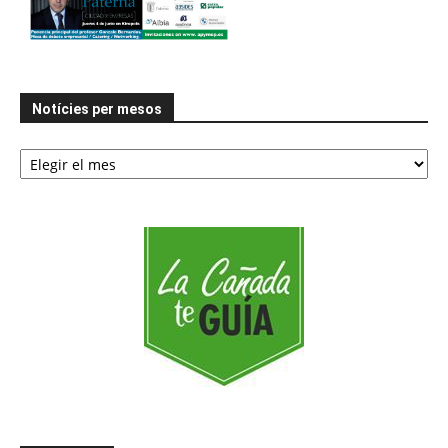
Notícies per mesos
Notícies
per
mesos