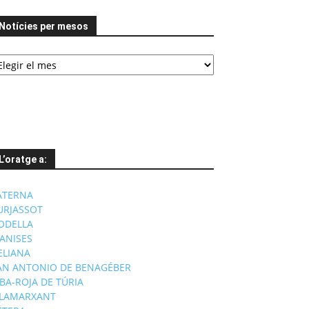
Notícies per mesos
tícies
er
esos
L’oratge a:
ATERNA
URJASSOT
ODELLA
ANISES
'ELIANA
AN ANTONIO DE BENAGÉBER
IBA-ROJA DE TÚRIA
ILAMARXANT