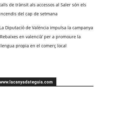
talls de trànsit als accessos al Saler són els
incendis del cap de setmana
La Diputació de València impulsa la campanya
‘Rebaixes en valencià’ per a promoure la
llengua propia en el comerç local
www.lacanyadateguia.com