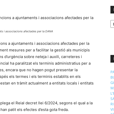
No
p
m
nts i associacions afectades per la DANA
ions a ajuntaments i associacions afectades per la
ent mesures per a facilitar la gestió als municipis
s d’urgència sobre neteja i auxili, carreteres i
cial ha paralitzat els terminis administratius per a
des, encara que no hagen pogut presentar la
P
spés els termes i els terminis establits en els
B
G
tan en tràmit actualment a entitats locals i entitats
M
.
L
S
eplega el Reial decret llei 6/2024, segons el qual a la
R
V
 han patit els efectes d’esta gota freda.