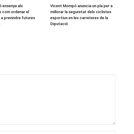
ó ensenya als
Vicent Mompó anuncia un pla per a
s com ordenar el
millorar la seguretat dels ciclistes
r a previndre futures
esportius en les carreteres de la
s
Diputació