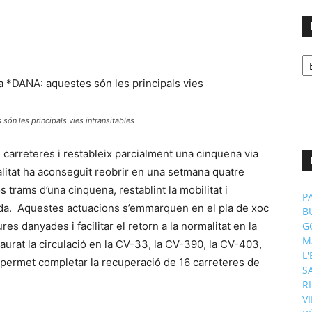
No
p
m
són les principals vies intransitables
 carreteres i restableix parcialment una cinquena via
litat ha aconseguit reobrir en una setmana quatre
os trams d’una cinquena, restablint la mobilitat i
P
uada. Aquestes actuacions s’emmarquen en el pla de xoc
B
es danyades i facilitar el retorn a la normalitat en la
G
M
aurat la circulació en la CV-33, la CV-390, la CV-403,
L
a permet completar la recuperació de 16 carreteres de
S
R
V