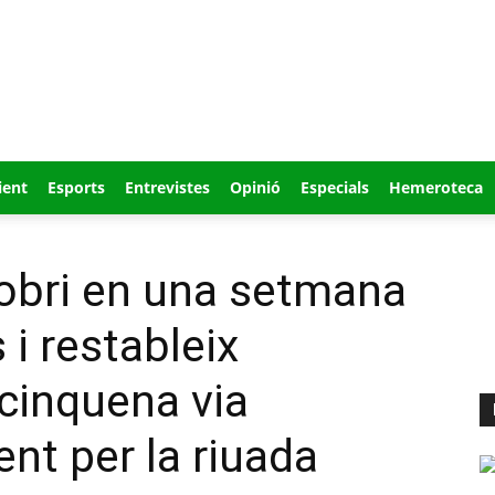
ient
Esports
Entrevistes
Opinió
Especials
Hemeroteca
eobri en una setmana
 i restableix
cinquena via
t per la riuada