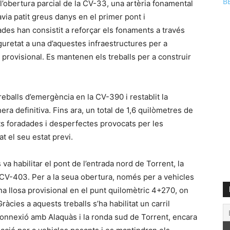
B
l’obertura parcial de la CV-33, una artèria fonamental
via patit greus danys en el primer pont i
ades han consistit a reforçar els fonaments a través
uretat a una d’aquestes infraestructures per a
a provisional. Es mantenen els treballs per a construir
reballs d’emergència en la CV-390 i restablit la
ra definitiva. Fins ara, un total de 1,6 quilòmetres de
ents foradades i desperfectes provocats per les
at el seu estat previ.
a habilitar el pont de l’entrada nord de Torrent, la
 CV-403. Per a la seua obertura, només per a vehicles
una llosa provisional en el punt quilomètric 4+270, on
ràcies a aquests treballs s’ha habilitat un carril
connexió amb Alaquàs i la ronda sud de Torrent, encara