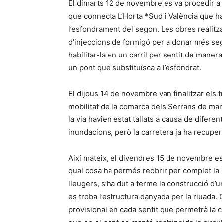
El dimarts 12 de novembre es va procedir a 
que connecta L’Horta *Sud i València que ha
l’esfondrament del segon. Les obres realitz
d’injeccions de formigó per a donar més seg
habilitar-la en un carril per sentit de maner
un pont que substituïsca a l’esfondrat.
El dijous 14 de novembre van finalitzar els t
mobilitat de la comarca dels Serrans de mane
la via havien estat tallats a causa de difer
inundacions, però la carretera ja ha recuper
Així mateix, el divendres 15 de novembre es v
qual cosa ha permés reobrir per complet la
lleugers, s’ha dut a terme la construcció d’
es troba l’estructura danyada per la riuada. G
provisional en cada sentit que permetrà la 