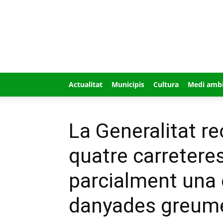
GUÍA
MI
CIUDAD
Actualitat
Municipis
Cultura
Medi amb
La Generalitat r
quatre carreteres
parcialment una 
danyades greumen