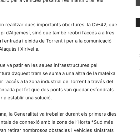
lació per a vehicles pesants i es mantindran els
an realitzar dues importants obertures: la CV-42, que
pi d’Algemesí, sinó que també reobri l’accés a altres
 l’entrada i eixida de Torrent i per a la comunicació
laquàs i Xirivella.
e va patir en les seues infraestructures pel
rtura d’aquest tram se suma a una altra de la mateixa
 l’accés a la zona industrial de Torrent a través del
tancada pel fet que dos ponts van quedar esfondrats
r a establir una solució.
a, la Generalitat va treballar durant els primers dies
mentals de connexió amb la zona de l’Horta *Sud més
an retirar nombrosos obstacles i vehicles sinistrats