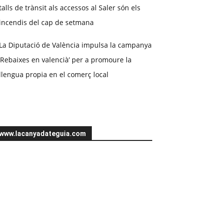
talls de trànsit als accessos al Saler són els
incendis del cap de setmana
La Diputació de València impulsa la campanya
‘Rebaixes en valencià’ per a promoure la
llengua propia en el comerç local
www.lacanyadateguia.com