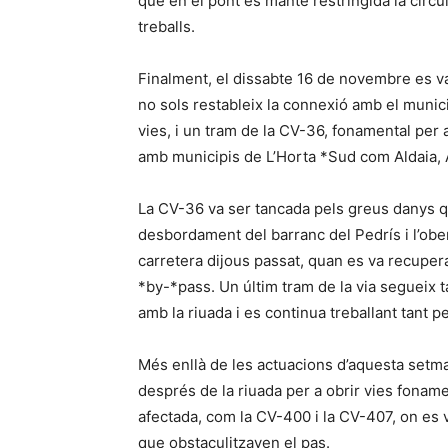
que en el pont es manté restringida la circu
treballs.
Finalment, el dissabte 16 de novembre es v
no sols restableix la connexió amb el munici
vies, i un tram de la CV-36, fonamental per a
amb municipis de L’Horta *Sud com Aldaia, A
La CV-36 va ser tancada pels greus danys qu
desbordament del barranc del Pedrís i l’obe
carretera dijous passat, quan es va recuperar
*by-*pass. Un últim tram de la via segueix 
amb la riuada i es continua treballant tant pe
Més enllà de les actuacions d’aquesta setman
després de la riuada per a obrir vies fona
afectada, com la CV-400 i la CV-407, on es v
que obstaculitzaven el pas.