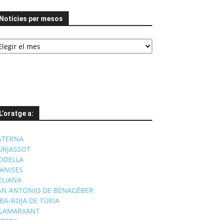
Notícies per mesos
tícies
er
esos
L’oratge a:
ATERNA
URJASSOT
ODELLA
ANISES
'ELIANA
AN ANTONIO DE BENAGÉBER
IBA-ROJA DE TÚRIA
ILAMARXANT