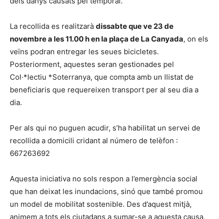
dels danys causats pel temporal.
La recollida es realitzarà
dissabte que ve 23 de
novembre a les 11.00 h en la plaça de La Canyada
, on els
veïns podran entregar les seues bicicletes.
Posteriorment, aquestes seran gestionades pel
Col·*lectiu *Soterranya, que compta amb un llistat de
beneficiaris que requereixen transport per al seu dia a
dia.
Per als qui no puguen acudir, s’ha habilitat un servei de
recollida a domicili cridant al número de telèfon :
667263692
Aquesta iniciativa no sols respon a l’emergència social
que han deixat les inundacions, sinó que també promou
un model de mobilitat sostenible. Des d’aquest mitjà,
animem a tots els ciutadans a sumar-se a aquesta causa,