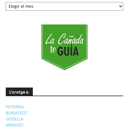
Notícies
per
mesos
L’oratge a:
PATERNA
BURJASSOT
GODELLA
MANISES