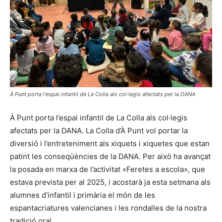
À Punt porta l'espai infantil de La Colla als col·legis afectats per la DANA
À Punt porta l’espai infantil de La Colla als col·legis
afectats per la DANA. La Colla d’À Punt vol portar la
diversió i l’entreteniment als xiquets i xiquetes que estan
patint les conseqüències de la DANA. Per això ha avançat
la posada en marxa de l’activitat «Feretes a escola», que
estava prevista per al 2025, i acostarà ja esta setmana als
alumnes d’infantil i primària el món de les
espantacriatures valencianes i les rondalles de la nostra
tradició oral.