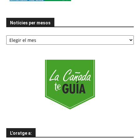
Notícies per mesos
Notícies
per
mesos
L’oratge a: