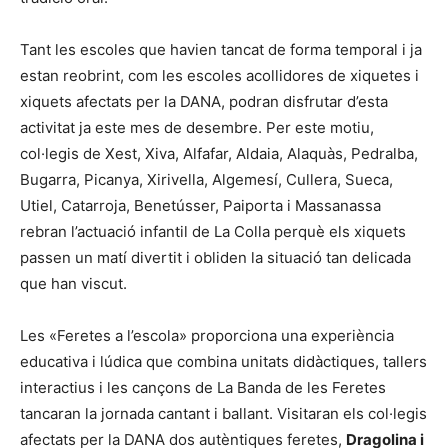
Tant les escoles que havien tancat de forma temporal i ja
estan reobrint, com les escoles acollidores de xiquetes i
xiquets afectats per la DANA, podran disfrutar d’esta
activitat ja este mes de desembre. Per este motiu,
col·legis de Xest, Xiva, Alfafar, Aldaia, Alaquàs, Pedralba,
Bugarra, Picanya, Xirivella, Algemesí, Cullera, Sueca,
Utiel, Catarroja, Benetússer, Paiporta i Massanassa
rebran l’actuació infantil de La Colla perquè els xiquets
passen un matí divertit i obliden la situació tan delicada
que han viscut.
Les «Feretes a l’escola» proporciona una experiència
educativa i lúdica que combina unitats didàctiques, tallers
interactius i les cançons de La Banda de les Feretes
tancaran la jornada cantant i ballant. Visitaran els col·legis
afectats per la DANA dos autèntiques feretes,
Dragolina i