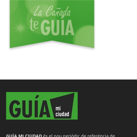
GUÍA MI CIUDAD
és el nou periòdic de referència de