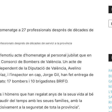
No
p
m
essionals després de dècades de servici a la província
t l’emotiu acte d’homenatge al personal jubilat que en
 del Consorci de Bombers de València. Un acte de
dependent de la Diputació de València, Avelino
P
az, i l’inspector en cap, Jorge Gil, han fet entrega de
B
ts: 17 bombers i 10 brigadistes BRIFO.
G
M
L
 i hòmens que han regalat anys de la seua vida al bé
S
audir del temps amb les seues famílies, amb la
R
cisivament a la seguretat de tota la província”.
V