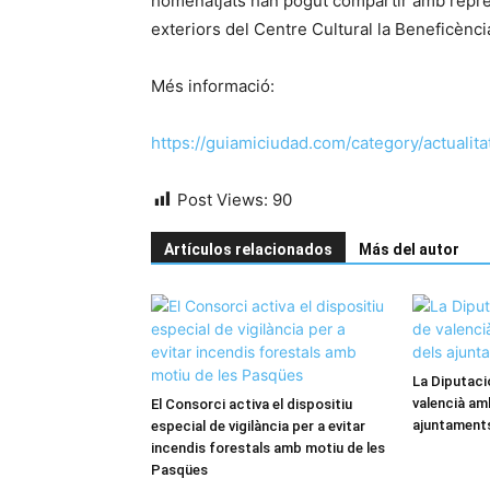
homenatjats han pogut compartir amb repres
exteriors del Centre Cultural la Beneficènci
Més informació:
https://guiamiciudad.com/category/actualita
Post Views:
90
Artículos relacionados
Más del autor
La Diputaci
valencià amb
El Consorci activa el dispositiu
ajuntaments
especial de vigilància per a evitar
incendis forestals amb motiu de les
Pasqües