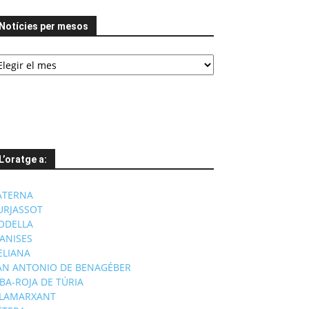
Notícies per mesos
tícies
er
esos
L’oratge a:
ATERNA
URJASSOT
ODELLA
ANISES
'ELIANA
AN ANTONIO DE BENAGÉBER
IBA-ROJA DE TÚRIA
ILAMARXANT