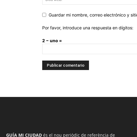
Guardar mi nombre, correo electrónico y si
Por favor, introduce una respuesta en dígitos:
2 − uno =
GUÍA MI CIUDAD
és el nou periòdic de referència de