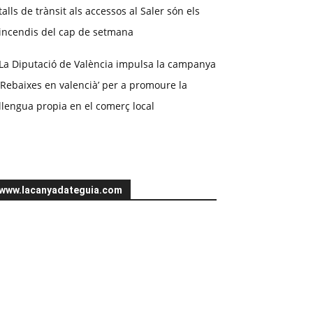
talls de trànsit als accessos al Saler són els
incendis del cap de setmana
La Diputació de València impulsa la campanya
‘Rebaixes en valencià’ per a promoure la
llengua propia en el comerç local
www.lacanyadateguia.com