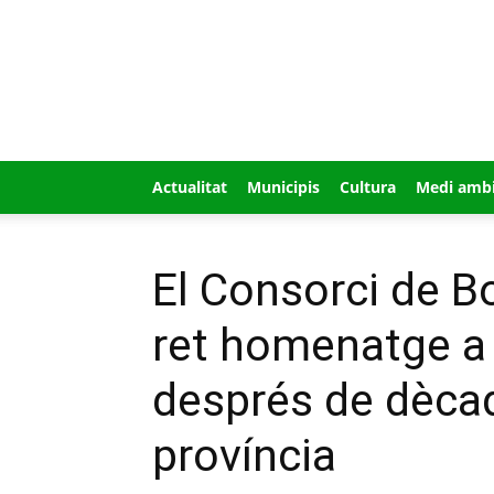
GUÍA
MI
CIUDAD
Actualitat
Municipis
Cultura
Medi amb
El Consorci de B
ret homenatge a 
després de dècad
província