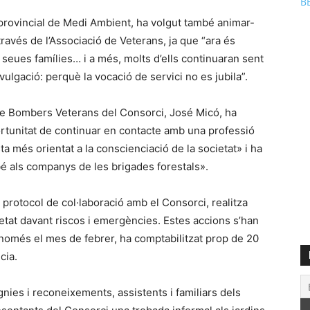
B
t provincial de Medi Ambient, ha volgut també animar-
través de l’Associació de Veterans, ja que “ara és
ues famílies… i a més, molts d’ells continuaran sent
vulgació: perquè la vocació de servici no es jubila”.
 de Bombers Veterans del Consorci, José Micó, ha
ortunitat de continuar en contacte amb una professió
ta més orientat a la conscienciació de la societat» i ha
bé als companys de les brigades forestals».
n protocol de col·laboració amb el Consorci, realitza
cietat davant riscos i emergències. Estes accions s’han
, només el mes de febrer, ha comptabilitzat prop de 20
ncia.
ígnies i reconeixements, assistents i familiars dels