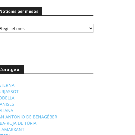
Notícies per mesos
tícies
er
esos
L’oratge a:
ATERNA
URJASSOT
ODELLA
ANISES
'ELIANA
AN ANTONIO DE BENAGÉBER
IBA-ROJA DE TÚRIA
ILAMARXANT