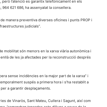
 però l’atenció es garantix telefònicament en els
, 964 621 686, ha assenyalat la consellera.
de manera preventiva diverses oficines i punts PROP i
fraestructures judicials”.
e mobilitat són menors en la xarxa viària autonòmica i
s enllà de les ja afectades per la reconstrucció després
pera sense incidències en la major part de la xarxa” i
temporalment suspés a primera hora i s’ha restablit a
te per a garantir desplaçaments.
ries de Vinaròs, Sant Mateu, Cullera i Sagunt, així com
digna, “romandran tancades este dilluns a causa de la