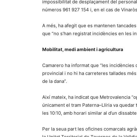
impossibilitat de desplaçament del personal,
números 961 927 154 i, en el cas de Vinaròs
A més, ha afegit que es mantenen tancades 
que “no s’han registrat incidències en les in
Mobilitat, medi ambient i agricultura
Camarero ha informat que “les incidències d
provincial i no hi ha carreteres tallades mé
de la dana”.
Així mateix, ha indicat que Metrovalencia “o
únicament el tram Paterna–Llíria va quedar 
les 10:10, amb horari similar al d’un dissab
Per la seua part les oficines comarcals agrà
la Unitat Territorial de Tavernes de la Vall