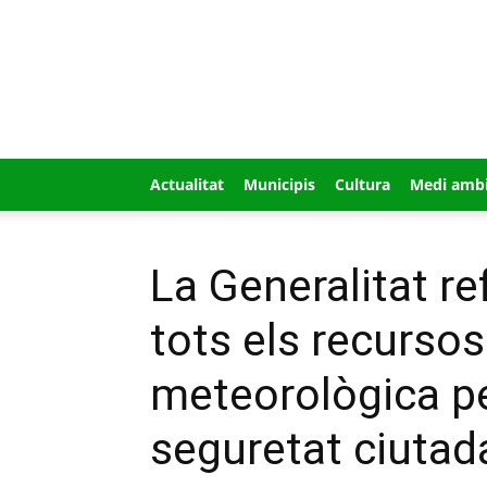
GUÍA
MI
CIUDAD
Actualitat
Municipis
Cultura
Medi amb
La Generalitat re
tots els recursos
meteorològica per
seguretat ciutad