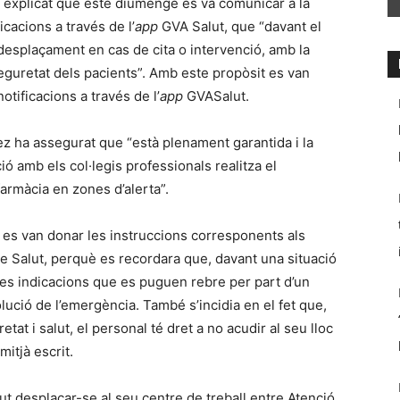
a explicat que este diumenge es va comunicar a la
cacions a través de l’
app
GVA Salut, que “davant el
l desplaçament en cas de cita o intervenció, amb la
seguretat dels pacients”. Amb este propòsit es van
otificacions a través de l’
app
GVASalut.
ez ha assegurat que “està plenament garantida i la
ó amb els col·legis professionals realitza el
farmàcia en zones d’alerta”.
t es van donar les instruccions corresponents als
e Salut, perquè es recordara que, davant una situació
les indicacions que es puguen rebre per part d’un
volució de l’emergència. També s’incidia en el fet que,
tat i salut, el personal té dret a no acudir al seu lloc
 mitjà escrit.
ut desplaçar-se al seu centre de treball entre Atenció