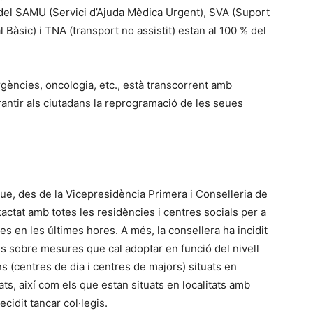
del SAMU (Servici d’Ajuda Mèdica Urgent), SVA (Suport
l Bàsic) i TNA (transport no assistit) estan al 100 % del
’urgències, oncologia, etc., està transcorrent amb
arantir als ciutadans la reprogramació de les seues
ue, des de la Vicepresidència Primera i Conselleria de
ntactat amb totes les residències i centres socials per a
ies en les últimes hores. A més, la consellera ha incidit
s sobre mesures que cal adoptar en funció del nivell
ns (centres de dia i centres de majors) situats en
s, així com els que estan situats en localitats amb
ecidit tancar col·legis.