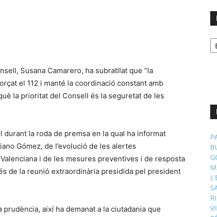
No
p
m
nsell, Susana Camarero, ha subratllat que “la
eforçat el 112 i manté la coordinació constant amb
uè la prioritat del Consell és la seguretat de les
l durant la roda de premsa en la qual ha informat
P
iano Gómez, de l’evolució de les alertes
B
G
Valenciana i de les mesures preventives i de resposta
M
s de la reunió extraordinària presidida pel president
L
S
R
V
a prudència, així ha demanat a la ciutadania que