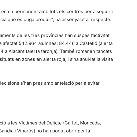
recte i permanent amb tots els centres per a seguir i
cia que es puga produir”, ha assenyalat al respecte.
ntaments de les tres províncies han suspés l’activitat
ha afectat 542.964 alumnes: 84.446 a Castelló (alerta
.854 a Alacant (alerta taronja). També romanen tancats
uats en zones en alerta roja, i s’ha anul·lat la visita
decisions s’han pres amb antelació per a evitar
nció a les Víctimes del Delicte (Carlet, Moncada,
andia i Vinaròs) no han pogut obrir per la