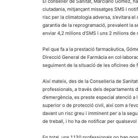
El conseller de Sanitat, Marciano Gómez, h
ciutadania, mitjançant missatges SMS i notifi
risc per la climatologia adversa, s’evitara e
garantia de la reprogramació, prevalent la 
enviar 4,2 milions d’SMS i uns 2 milions de n
Pel que fa a la prestació farmacèutica, Góm
Direcció General de Farmàcia en col·laboraci
seguiment de la situació de les oficines de 
Així mateix, des de la Conselleria de Sanita
professionals, a través dels departaments d
d’emergència, es preste especial atenció a 
superior o de protecció civil, així com a l’e
davant un risc greu i imminent per a la segure
de treball, i ho ha de notificar per qualsevol
En total, uns 1.130 professionals no han pog