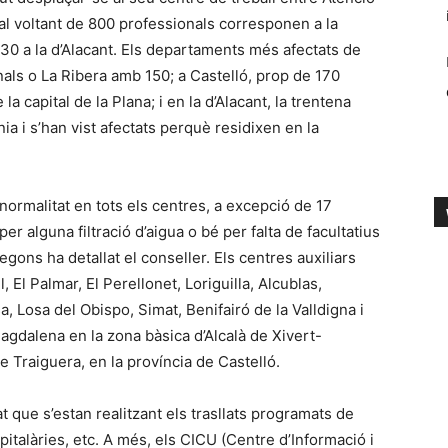
, al voltant de 800 professionals corresponen a la
i 30 a la d’Alacant. Els departaments més afectats de
als o La Ribera amb 150; a Castelló, prop de 170
a capital de la Plana; i en la d’Alacant, la trentena
a i s’han vist afectats perquè residixen en la
 normalitat en tots els centres, a excepció de 17
er alguna filtració d’aigua o bé per falta de facultatius
egons ha detallat el conseller. Els centres auxiliars
El Palmar, El Perellonet, Loriguilla, Alcublas,
, Losa del Obispo, Simat, Benifairó de la Valldigna i
agdalena en la zona bàsica d’Alcalà de Xivert-
e Traiguera, en la província de Castelló.
 que s’estan realitzant els trasllats programats de
pitalàries, etc. A més, els CICU (Centre d’Informació i