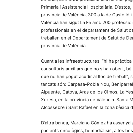
Primària i Assistència Hospitalària. D’estos
província de València, 300 a la de Castelló 
València han sigut La Fe amb 200 profession
professionals en el departament de Salut de l
treballen en el Departament de Salut de Déni
província de València.
Quant a les infraestructures, “hi ha pràctica
consultoris auxiliars que no s’han obert, bé p
que no han pogut acudir al lloc de treball”, s
tancats són: Carpesa-Poble Nou, Beniparrell, 
Alpuente, Gátova, Aras de los Olmos, La Yesa
Xeresa, en la província de València. Santa M
Alcossebre i Sant Rafael en la zona bàsica d
D’altra banda, Marciano Gómez ha assenyalat
pacients oncològics, hemodiàlisis, altes hos