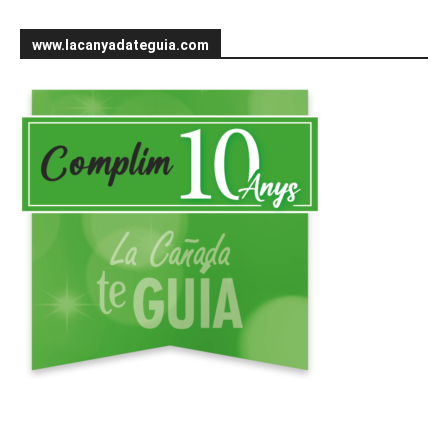
www.lacanyadateguia.com