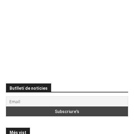
Butlletí de notícies
Més vist